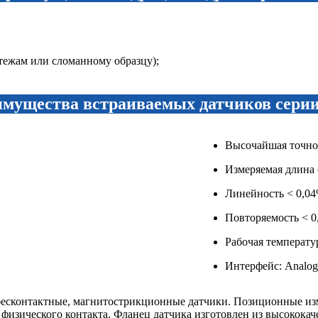
тежам или сломанному образцу);
мущества встраиваемых датчиков сери
Высочайшая точнос
Измеряемая длина 
Линейность < 0,04
Повторяемость < 0
Рабочая температур
Интерфейс: Analo
 бесконтактные, магнитострикционные датчики. Позиционные и
изического контакта. Фланец датчика изготовлен из высококач