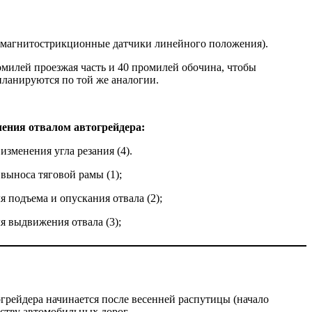
 (магнитострикционные датчики линейного положения).
омилей проезжая часть и 40 промилей обочина, чтобы
планируются по той же аналогии.
ения отвалом автогрейдера:
изменения угла резания (4).
выноса тяговой рамы (1);
 подъема и опускания отвала (2);
 выдвижения отвала (3);
огрейдера начинается после весенней распутицы (начало
ьству автомобильных дорог.