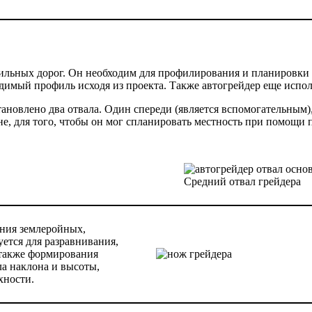
ильных дорог. Он необходим для профилирования и планировки 
димый профиль исходя из проекта. Также автогрейдер еще исполь
новлено два отвала. Один спереди (является вспомогательным), д
не, для того, чтобы он мог спланировать местность при помощи
Средний отвал грейдера
ения землеройных,
ется для разравнивания,
 также формирования
ла наклона и высоты,
хности.