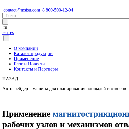
contact@msisu.com
8 800-500-12-04
Найти:
ru
en
es
О компании
Каталог продукции
Применение
Блог и Новости
Контакты и Партнёры
НАЗАД
Автогрейдер – машина для планирования площадей и откосов
Применение
магнитострик­цион
рабочих узлов и механизмов отв