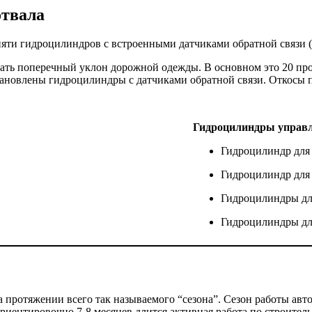
отвала
пяти гидроцилиндров с встроенными датчиками обратной связи
адать поперечный уклон дорожной одежды. В основном это 20 пр
становлены гидроцилиндры с датчиками обратной связи. Откосы 
Гидроцилиндры управл
Гидроцилиндр для 
Гидроцилиндр для 
Гидроцилиндры для
Гидроцилиндры для
а протяжении всего так называемого “сезона”. Сезон работы авт
Ориентировочно 7-8 месяцев длится активная работа по строител