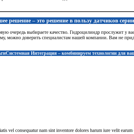
ее решение – это решение в пользу датчиков сери
ую очередь выбираете качество. Гидроцилиндр прослужит у вас 
у, можно доверить специалистам нашей компании. Вам не придёт
темная Интеграция – комбинируем технологии для ва
ciatis vel consequatur nam sint inventore dolores harum iure velit earu