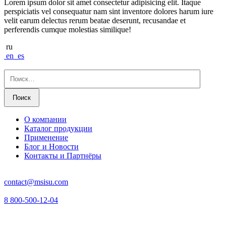
Lorem ipsum dolor sit amet consectetur adipisicing elit. Itaque
perspiciatis vel consequatur nam sint inventore dolores harum iure
velit earum delectus rerum beatae deserunt, recusandae et
perferendis cumque molestias similique!
ru
en
es
Найти:
О компании
Каталог продукции
Применение
Блог и Новости
Контакты и Партнёры
contact@msisu.com
8 800-500-12-04