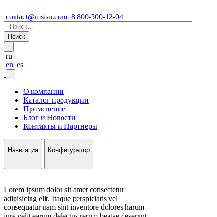
contact@msisu.com
8 800-500-12-04
Найти:
ru
en
es
О компании
Каталог продукции
Применение
Блог и Новости
Контакты и Партнёры
Навигация
Конфигуратор
Lorem ipsum dolor sit amet consectetur
adipisicing elit. Itaque perspiciatis vel
consequatur nam sint inventore dolores harum
iure velit earum delectus rerum beatae deserunt,