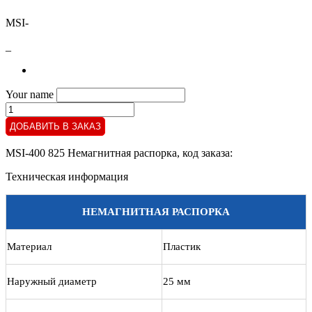
MSI-
_
Your name
MSI-
400
ДОБАВИТЬ В ЗАКАЗ
825
Немагнитная
MSI-400 825 Немагнитная распорка
, код заказа:
распорка
quantity
Техническая информация
НЕМАГНИТНАЯ РАСПОРКА
Материал
Пластик
Наружный диаметр
25 мм