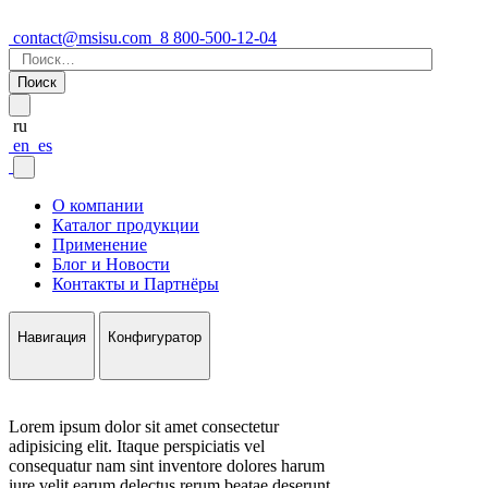
contact@msisu.com
8 800-500-12-04
Найти:
ru
en
es
О компании
Каталог продукции
Применение
Блог и Новости
Контакты и Партнёры
Навигация
Конфигуратор
Lorem ipsum dolor sit amet consectetur
adipisicing elit. Itaque perspiciatis vel
consequatur nam sint inventore dolores harum
iure velit earum delectus rerum beatae deserunt,